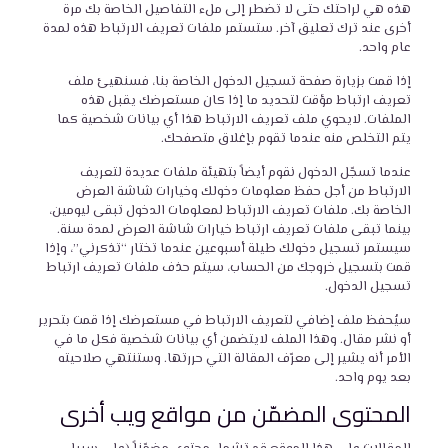
هذه هي لراحتك حتى لا تضطر إلى ملء التفاصيل الخاصة بك مرة
أخرى عند ترك تعليق آخر. ستستمر ملفات تعريف الارتباط هذه لمدة
عام واحد.
إذا قمت بزيارة صفحة تسجيل الدخول الخاصة بنا، فسنهيئ ملف
تعريف ارتباط مؤقت لتحديد ما إذا كان مستعرضك يقبل هذه
الملفات. لايحوي ملف تعريف الارتباط هذا أي بيانات شخصية كما
يتم التخلص منه عندما تقوم بإغلاق متصفحك.
عندما تسجّل الدخول نقوم أيضاً بتهيئة ملفات عديدة لتعريف
الارتباط من أجل حفظ معلومات دخولك وخيارات شاشة العرض
الخاصة بك. ملفات تعريف الارتباط لمعلومات الدخول تبقى ليومين،
بينما تبقى ملفات تعريف ارتباط خيارات شاشة العرض لمدة سنة.
سيستمر تسجيل دخولك طيلة أسبوعين عندما تختار “تذكرني”، وإذا
قمت بتسجيل خروجك من الحساب، سيتم حذف ملفات تعريف ارتباط
تسجيل الدخول.
سيُحفظ ملف إضافي لتعريف الارتباط في مستعرضك إذا قمت بتحرير
أو نشر مقال. وهذا الملف لايتضمن أي بيانات شخصية فكل ما في
الأمر أنه يشير إلى معرّف المقالة التي حررتها. وستنتهي صلاحيته
بعد يوم واحد.
المحتوى المضمّن من مواقع ويب أخرى