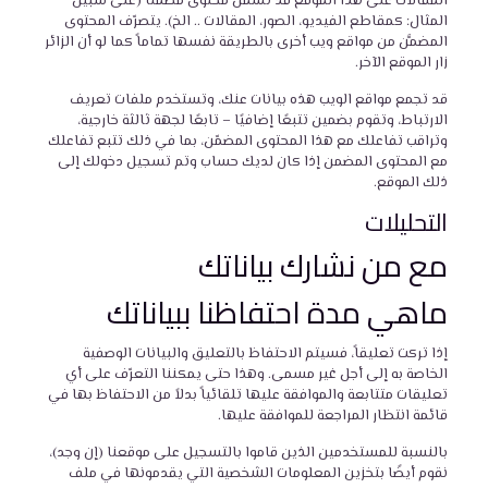
المقالات على هذا الموقع قد تشمل محتوى مضمّناً (على سبيل
المثال: كمقاطع الفيديو، الصور، المقالات .. الخ). يتصرّف المحتوى
المضمَّن من مواقع ويب أخرى بالطريقة نفسها تماماً كما لو أن الزائر
زار الموقع الآخر.
قد تجمع مواقع الويب هذه بيانات عنك، وتستخدم ملفات تعريف
الارتباط، وتقوم بضمين تتبعًا إضافيًا – تابعًا لجهة ثالثة خارجية،
وتراقب تفاعلك مع هذا المحتوى المضمّن، بما في ذلك تتبع تفاعلك
مع المحتوى المضمن إذا كان لديك حساب وتم تسجيل دخولك إلى
ذلك الموقع.
التحليلات
مع من نشارك بياناتك
ماهي مدة احتفاظنا ببياناتك
إذا تركت تعليقاً، فسيتم الاحتفاظ بالتعليق والبيانات الوصفية
الخاصة به إلى أجل غير مسمى. وهذا حتى يمكننا التعرّف على أي
تعليقات متتابعة والموافقة عليها تلقائياً بدلاً من الاحتفاظ بها في
قائمة انتظار المراجعة للموافقة عليها.
بالنسبة للمستخدمين الذين قاموا بالتسجيل على موقعنا (إن وجد)،
نقوم أيضًا بتخزين المعلومات الشخصية التي يقدمونها في ملف