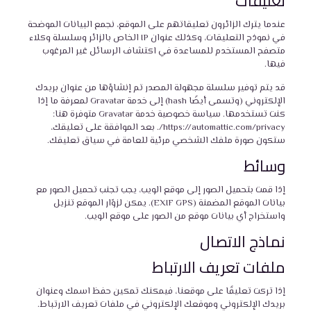
تعليقات
عندما يترك الزائرون تعليقاتهم على الموقع، نجمع البيانات الموضحة
في نموذج التعليقات، وكذلك عنوان IP الخاص بالزائر وسلسلة وكلاء
متصفح المستخدم للمساعدة في اكتشاف الرسائل غير المرغوب
فيها.
قد يتم توفير سلسلة مجهولة المصدر تم إنشاؤها من عنوان بريدك
الإلكتروني (وتسمى أيضًا hash) إلى خدمة Gravatar لمعرفة ما إذا
كنت تستخدمها. سياسة خصوصية خدمة Gravatar متوفرة هنا:
https://automattic.com/privacy/. بعد الموافقة على تعليقك،
ستكون صورة ملفك الشخصي مرئية للعامة في سياق تعليقك.
وسائط
إذا قمت بتحميل الصور إلى موقع الويب، يجب تجنب تحميل الصور مع
بيانات الموقع المضمنة (EXIF GPS). يمكن لزوّار الموقع تنزيل
واستخراج أي بيانات موقع من الصور على موقع الويب.
نماذج الاتصال
ملفات تعريف الارتباط
إذا تركت تعليقًا على موقعنا، فيمكنك تمكين حفظ اسمك وعنوان
بريدك الإلكتروني وموقعك الإلكتروني في ملفات تعريف الارتباط.