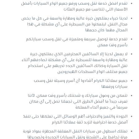
نقدم افضل خدمة نقل وسحب ورفع جميع انواع السيارات بأفضل
الأسعار التي تتناسب مع جميع الفئات
لدينا خبراء يمتلكون خبرة عالية ومهارة واسعة في كل ما يخص
مجال النقل، ليتمكنوا من السيطرة على أي مشكلة في هذا
المجال مهما كان حجمها
نقدم خدمة توصيل سريعة ومتميزة في نقل وسحب سيارتكم
بأسرع وقت ممكن
لا يعمل لدينا إلا السائقين المحترفين الذي يمتلكون خبرة
عالية ومهارة واسعة للسيطرة على أي مشكلة تصادفهم أثناء
نقل السيارة وكذلك السائقين الجدد ندربهم على استخدام
جميع مختلف انواع السطحات الهيدروجين
جميع عملائنا الكرام أشادوا أن أسرع وسيلة نقل وسحب
سيارات ورفعها
نتمكن من وصول سيارتك و شحنتك بأسرع وقت ممكن، لأننا
نعرف جيداً ما أفضل الطرق التي تجعلنا نصل إلى أي مكان
سريعاً في جميع أنحاء المملكة
الجودة والتميز والاحتراف أهم الوسائل التي نملكها حتى ننفذ
أفضل خدمة احترافية لتزيد ثقة عملائنا الكرام
نمتلك اسطول من سيارات النقل المغلقة المجهزة بمواد قوية
مرنة تحافظ على الشحنة ونقل السيارات الجديدة وتصديرها