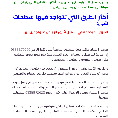
بسبب عطل السيارة على الطريق ما أكثر المناطق التي يتواجدون
فيها في سطحة شمال وشرق الرياض ؟
أكثر الطرق التي تتواجد فيها سطحات
هي:
الطرق المزدحمة في شمال شرق الرياض متواجدين بها
طريق الملك فهد، حيث ستجدنا سريعاً على هذا الرقم 0538872620
إذا حدثت لك عطل السيارة أثناء السير، حيث يتم توفر خدمة سطحة
على طريق العروبة والطريق التخصصي
و طريق الأمير تركى أو من الممكن أن تجدنا في طريق النمامه أو
حرص أو حتى الجنادرية وتتوافر ايضاً سطحة طريق الدمام والقصيم
والذي لا يعرفه الكثير أننا نضع فريق سطحة متخصص في نقل ورفع
السيارة بمستوى احترافي على طريق الخليج والملك عبدلله وكذلك
طريق المطار بمجرد الاتصال على هذا الرقم 0538872620 سنصلك
سريعاً
و ستجد ايضاً
سطحات شمال الرياض
متوافرة في عدة مناطق الملز،
الخليج، النهضه، الرمال، المونسية، الفلاح، الوادي، القدير، المرسلات،
المصيف