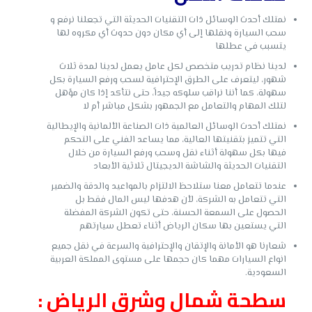
نمتلك أحدث الوسائل ذات التقنيات الحديثة التي تجعلنا نرفع و
سحب السيارة
ونقلها إلى أي مكان دون حدوث أي مكروه لها
يتسبب في عطلها
لدينا نظام تدريب متخصص لكل عامل يعمل لدينا لمدة ثلاث
شهور، ليتعرف على الطرق الإحترافية لسحب ورفع السيارة بكل
سهولة، كما أننا نراقب سلوكه جيداً، حتى نتأكد إذا كان مؤهل
لتلك المهام والتعامل مع الجمهور بشكل مباشر أم لا
نمتلك أحدث الوسائل العالمية ذات الصناعة الألمانية والإيطالية
التي تتميز بتقنيتها العالية، مما يساعد الفني على التحكم
فيها بكل سهولة أثناء نقل وسحب ورفع السيارة من خلال
التقنيات الحديثة والشاشة الديجيتال ثلاثية الأبعاد
عندما تتعامل معنا ستلاحظ الالتزام بالمواعيد والدقة والضمير
التي تتعامل به الشركة، لأن هدفها ليس المال فقط بل
الحصول على السمعة الحسنة، حتى تكون الشركة المفضلة
التي يستعين بها سكان الرياض أثناء تعطل سيارتهم
شعارنا هو الأمانة والإتقان والإحترافية والسرعة في نقل جميع
انواع السيارات مهما كان حجمها على مستوى المملكة العربية
السعودية.
سطحة شمال وشرق الرياض :