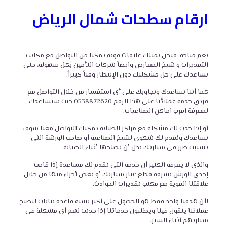
ارقام
سطحات شمال الرياض
نعم متاحة، فنحن نمتلك علاقات قوية تمكنا من التواصل مع مكاتب
التقديرات و شيخ المعارض وايضاً
شركات التأمين
بكل سهولة، حتى
نساعدك على حل مشكلتك دون الإنتظار وقتاً كبيراً.
كما أننا نساعدك ونجاوبك على أي استفسار من خلال التواصل مع
فريق خدمة عملائنا على هذا الرقم 0538872620 حيث سيساعدك
لمعرفة اقرب اماكن الصناعيات.
أو إذا حدث لك مشكلة مع مراكز الصيانة يمكنك التواصل معنا سوف
نساعدك ونقدم لك شكوى لشيخ الصناعية أو صاحب الورشة التي
تسببت ضرر في سيارتك بدل أن تصلحها أثناء الصيانة
والذي لا يعرفه الكثير أن خدمة
التي
تقدم لك مساعدة إذا قامت
إحدى الورش بسرقة قطع غيار سيارتك أو بعض أجزاء منها من خلال
علاقتنا القوية مع مكتب تقديرات الحوادث.
لأن هدفنا واحد فقط هو الحصول على أكبر نسبة قاعدة بيانات ليصبح
عملائنا يثقون فينا ويطلبون خدماتنا إذا حدثت لهم أي مشكلة في
سيارتهم أثناء السير.