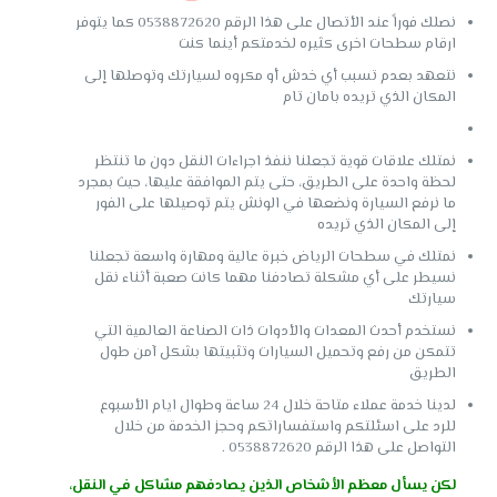
نصلك فوراً عند الأتصال على هذا الرقم 0538872620 كما يتوفر
ارقام سطحات اخرى كثيره لخدمتكم أينما كنت
نتعهد بعدم تسبب أي خدش أو مكروه لسيارتك وتوصلها إلى
المكان الذي تريده بامان تام
نمتلك علاقات قوية تجعلنا ننفذ اجراءات النقل دون ما تنتظر
لحظة واحدة على الطريق، حتى يتم الموافقة عليها، حيث بمجرد
ما نرفع السيارة ونضعها في الونش يتم توصيلها على الفور
إلى المكان الذي تريده
نمتلك في سطحات الرياض خبرة عالية ومهارة واسعة تجعلنا
نسيطر على أي مشكلة تصادفنا مهما كانت صعبة أثناء نقل
سيارتك
نستخدم أحدث المعدات والأدوات ذات الصناعة العالمية التي
تتمكن من رفع وتحميل السيارات وتثبيتها بشكل آمن طول
الطريق
لدينا خدمة عملاء متاحة خلال 24 ساعة وطوال ايام الأسبوع
للرد على اسئلتكم واستفساراتكم وحجز الخدمة من خلال
التواصل على هذا الرقم 0538872620 .
لكن يسأل معظم الأشخاص الذين يصادفهم مشاكل في النقل،