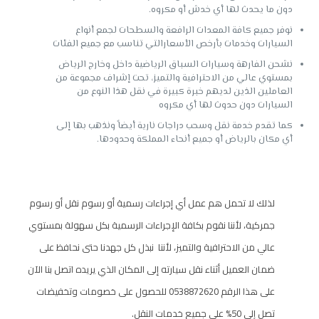
دون ما يحدث لها أي خدش أو مكروه.
نوفر جميع كافة المعدات الرافعة والسطحات لجمع أنواع
السيارات وخدمات بأرخص الأسعارالتي تناسب مع جميع الفئات
نشحن الفارهة وسيارات السباق الرياضية داخل وخارج الرياض
بمستوي عالي من الاحترافية والتميز، تحت إشراف مجموعة من
العاملين الذين لديهم خبرة كبيرة في نقل هذا النوع من
السيارات دون حدوث لها أي مكروه
كما تقدم خدمة نقل وسحب دراجات نارية أيضاً ونذهب بها إلى
أي مكان بالرياض أو جميع أنحاء المملكة وحدودها.
لذلك لا تحمل هم عمل أي إجراءات رسمية أو رسوم نقل أو رسوم
جمركية، لأننا نقوم بكافة الإجراءات الرسمية بكل سهولة بمستوي
عالي من الاحترافية والتميز، لأننا نبذل كل جهدنا حتى نحافظ على
ضمان العميل أثناء نقل سيارته إلى المكان الذي يريده اتصل بنا الآن
على هذا الرقم 0538872620 للحصول على خصومات وتخفيضات
تصل إلى 50% على جميع خدمات النقل.