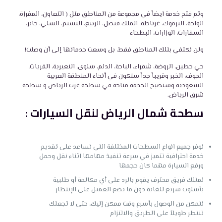
وتم فتح خدمة ايضاً في مجموعة من المناطق مثل ( التعاون، المفرزة،
الواحة، اليرموك، غرناطة، الملك فيصل، الربيع، النسيم، السلي، جابر،
السفارات، الوزارات، البطحاء
ولن نكتفي بتلك المناطق فقط، بل وسعت خدماتها إلى أن وصلت!
حي حطين، الروضة، شقراء، الباحة، الدلم، سلوى، النعيرية، القريات،
الجوف، الخبر وقريباً جداً سنكون في أنحاء المنطقة العربية
السعودية وستصبح الخدمة متاحة في سطحة غرب الرياض و سطحة
شرق الرياض.
سطحة شمال الرياض لنقل السيارات :
نوفر جميع
انواع السطحات
المختلفة التي تساعد على تقديم
خدمة احترافية تتميز في سرعة تنفيذ مهامها اثناء نقل وحمل
ورفع السيارة مهما كان حجمها
نمتلك فريق محترف يقوم بالرد على أي مكالمة أو طلبية
بأسلوب سريع للغاية دون ما يضع العميل على الإنتظار
نتمكن من الوصول بأسرع وقت ممكن إليك، حتى لا تجعلك
تنتظر طويلاً على الطريق والالتزام